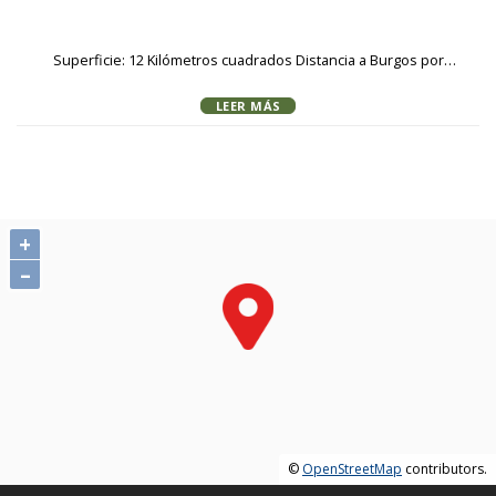
Superficie: 12 Kilómetros cuadrados Distancia a Burgos por
carretera: 47 Kilómetros Comarca: La Bureba Partido judicial:
LEER MÁS
Briviesca Datos demográficos Para obtener datos de población
actualizados puede consultar el Web del INE (Instituto Nacional
de Estadística). Para consultar algunas estadísticas el código INE
del municipio y el código de provincia pueden facilitar las
búsquedas. El código de la provincia de Burgos es el '09' y el
código del municipio de Quintanabureba es el '280'. Evolución de
+
la población desde 1842 Población en los últimos tres años en
–
todos los nucleos poblacionales del municipio. Planeamiento
urbanístico La Junta de Castilla y León proporciona un servicio
electrónico de acceso al Archivo de Planeamiento Urbanístico.
Puede consultar directamente el archivo del municipio en el
siguiente enlace: Archivo de planeamiento urbanístico de
Quintanabureba
©
OpenStreetMap
contributors.