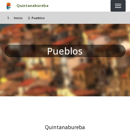
Pasar al contenido principal
Quintanabureba
Inicio
Pueblos
Pueblos
Quintanabureba