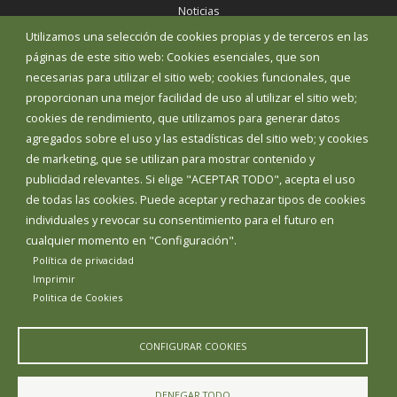
Noticias
Eventos
Utilizamos una selección de cookies propias y de terceros en las
Corporación Municipal
páginas de este sitio web: Cookies esenciales, que son
Teléfonos de interés
necesarias para utilizar el sitio web; cookies funcionales, que
proporcionan una mejor facilidad de uso al utilizar el sitio web;
INICIAR SESIÓN
cookies de rendimiento, que utilizamos para generar datos
MAPA WEB
agregados sobre el uso y las estadísticas del sitio web; y cookies
de marketing, que se utilizan para mostrar contenido y
publicidad relevantes. Si elige "ACEPTAR TODO", acepta el uso
de todas las cookies. Puede aceptar y rechazar tipos de cookies
individuales y revocar su consentimiento para el futuro en
cualquier momento en "Configuración".
Política de privacidad
Imprimir
Politica de Cookies
CONFIGURAR COOKIES
Aviso Legal
Política de privacidad
Política de Cookies
DENEGAR TODO