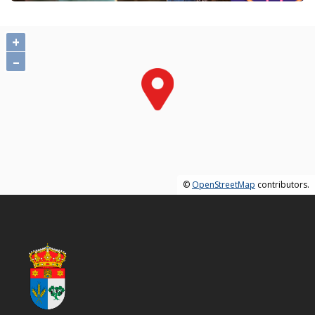
+
–
©
OpenStreetMap
contributors.