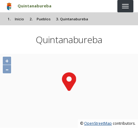
Pasar al contenido principal
Quintanabureba
Inicio
Pueblos
Quintanabureba
Quintanabureba
+
–
©
OpenStreetMap
contributors.